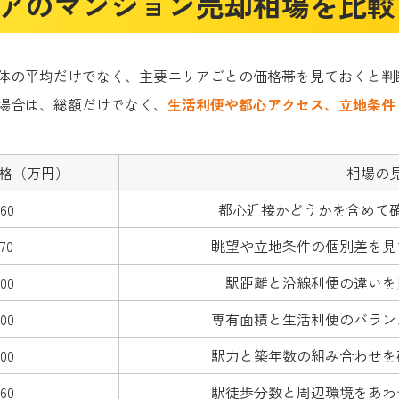
アのマンション売却相場を比較
体の平均だけでなく、主要エリアごとの価格帯を見ておくと判
場合は、総額だけでなく、
生活利便や都心アクセス、立地条件
格（万円）
相場の
960
都心近接かどうかを含めて
770
眺望や立地条件の個別差を見
000
駅距離と沿線利便の違いを
000
専有面積と生活利便のバラン
500
駅力と築年数の組み合わせを
360
駅徒歩分数と周辺環境をあわ