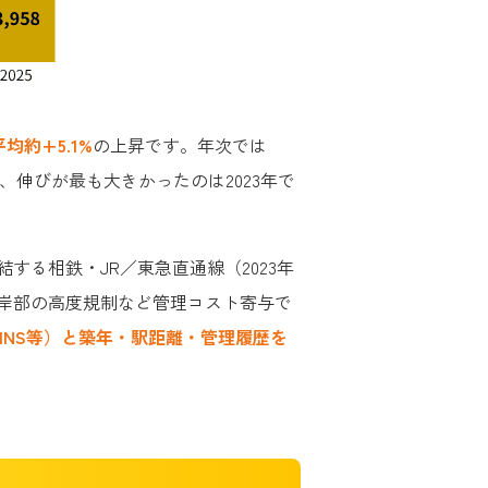
平均約+5.1%
の上昇です。年次では
8%と推移し、伸びが最も大きかったのは2023年で
る相鉄・JR／東急直通線（2023年
岸部の高度規制など管理コスト寄与で
INS等）と築年・駅距離・管理履歴を